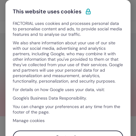
Ir al contenido
Abrir 
Pedir una demo
This website uses cookies
FACTORIAL uses cookies and processes personal data
Gestión del tiempo
to personalise content and ads, to provide social media
features and to analyse our traffic.
We also share information about your use of our site
with our social media, advertising and analytics
Gestión del tiempo
partners, including Google, who may combine it with
Gestión de asistencia en tu
other information that you've provided to them or that
they've collected from your use of their services. Google
empresa: ausencias y vacaciones
and partners will use your personal data for ad
personalization and measurement, analytics,
functionality, personalization, and security purposes.
For details on how Google uses your data, visit:
June 26, 2023
·
7 minutos de lectura
Google's Business Data Responsibility.
You can change your preferences at any time from the
footer of the page.
Manage cookies
Tabla de contenidos