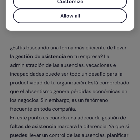
Customize
Allow all
Escrito por
Melisa Fernández
¿Estás buscando una forma más eficiente de llevar
la
gestión de asistencia
en tu empresa? La
administración de las ausencias, vacaciones e
incapacidades puede ser todo un desafío para la
productividad de tu organización. Está comprobado
que el absentismo genera pérdidas económicas en
los negocios. Sin embargo, es un fenómeno
frecuente en toda compañía.
En este punto es cuando una adecuada gestión de
faltas de asistencia
marcará la diferencia. Ya que si
puedes llevar un control de las ausencias, planificar