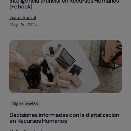
Inteligencia artificial en Recursos Humanos
[+ebook]
Jesús Bernal
May 29, 2025
Categorias
Digitalización
Decisiones informadas con la digitalización
en Recursos Humanos