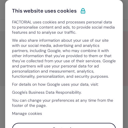
Ir al contenido
Abrir 
Pedir una demo
This website uses cookies
FACTORIAL uses cookies and processes personal data
Blog
to personalise content and ads, to provide social media
features and to analyse our traffic.
We also share information about your use of our site
with our social media, advertising and analytics
partners, including Google, who may combine it with
Digitalización
other information that you've provided to them or that
they've collected from your use of their services. Google
and partners will use your personal data for ad
personalization and measurement, analytics,
functionality, personalization, and security purposes.
For details on how Google uses your data, visit:
Google's Business Data Responsibility.
You can change your preferences at any time from the
footer of the page.
Manage cookies