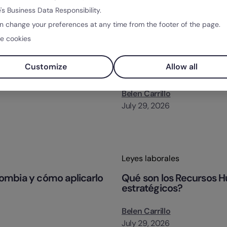
's Business Data Responsibility.
n change your preferences at any time from the footer of the page.
e cookies
Categorias
Gestión del talento
a comparativa completa
Qué es la gestión del t
Customize
Allow all
tu empresa?
Belen Carrillo
July 29, 2026
Categorias
Leyes laborales
ombia y cómo aplicarlo
Qué son los Recursos 
estratégicos?
Belen Carrillo
July 29, 2026