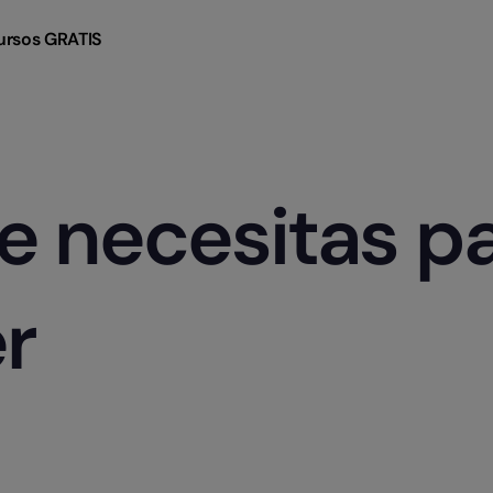
ursos GRATIS
e necesitas p
r, responsable
p
o
n
s
a
b
l
e