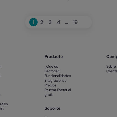
Next
1
2
3
4
…
19
Page
Page
Page
Page
Page
»
Producto
Com
l
¿Qué es
Sobre 
Factorial?
Client
l
Funcionalidades
Integraciones
Precios
Prueba Factorial
e
gratis
rales
Soporte
ión