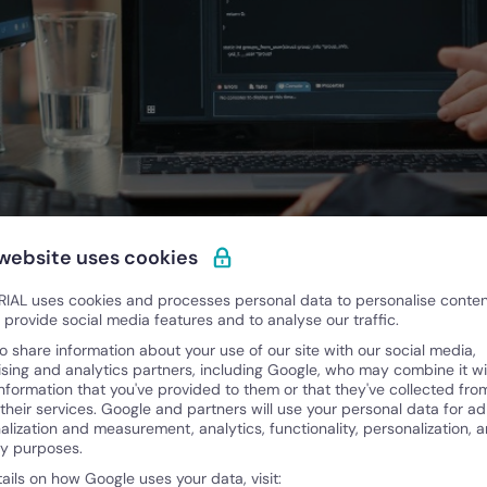
Categorias
Gestión de nómina
ara los mejores
Factorial vs Buk: comp
Belen Carrillo
August 4, 2026
 website uses cookies
IAL uses cookies and processes personal data to personalise conte
o provide social media features and to analyse our traffic.
Categorias
Gestión del talento
o share information about your use of our site with our social media,
anos en Colombia y
Cuál es la mejor altern
ising and analytics partners, including Google, who may combine it wi
gestión de talento hu
information that you've provided to them or that they've collected fro
 their services. Google and partners will use your personal data for ad
alization and measurement, analytics, functionality, personalization, 
Belen Carrillo
ty purposes.
July 29, 2026
tails on how Google uses your data, visit: