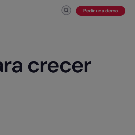
Pedir una demo
Haz click para buscar
ara crecer
 de RR.HH., r