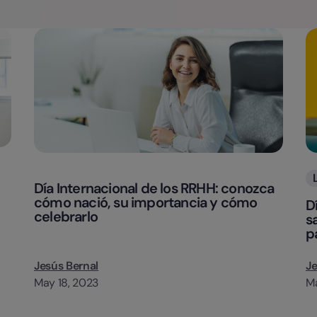
Día Internacional de los RRHH: conozca
cómo nació, su importancia y cómo
D
celebrarlo
s
p
Jesús Bernal
Je
May 18, 2023
Ma