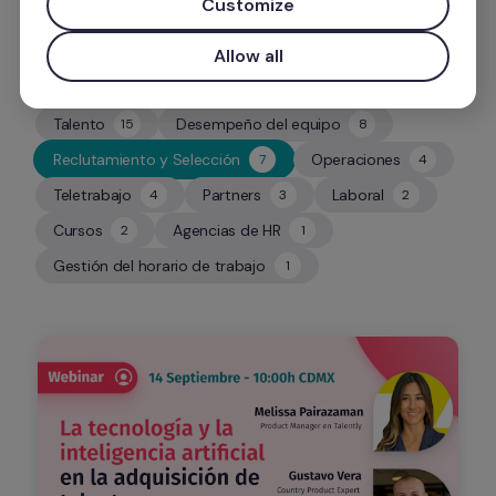
Customize
Allow all
Talento
Desempeño del equipo
15
8
15
8
Reclutamiento y Selección
Operaciones
7
4
7
4
Teletrabajo
Partners
Laboral
4
3
2
4
3
2
Cursos
Agencias de HR
2
1
2
1
Gestión del horario de trabajo
1
1