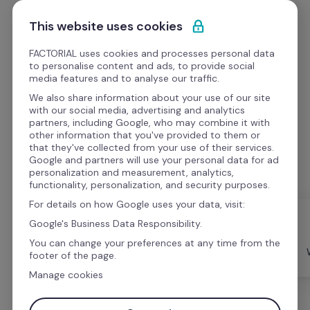
Ir al contenido
Empieza gratis
This website uses cookies
FACTORIAL uses cookies and processes personal data
to personalise content and ads, to provide social
media features and to analyse our traffic.
We also share information about your use of our site
Webinars
with our social media, advertising and analytics
partners, including Google, who may combine it with
other information that you've provided to them or
Mira los webinars sobre temas que van desde 
that they've collected from your use of their services.
consejos de RR.HH. hasta estudios de casos.
Google and partners will use your personal data for ad
personalization and measurement, analytics,
functionality, personalization, and security purposes.
For details on how Google uses your data, visit:
Google's Business Data Responsibility.
You can change your preferences at any time from the
Todo
Formato
Videos
footer of the page.
Manage cookies