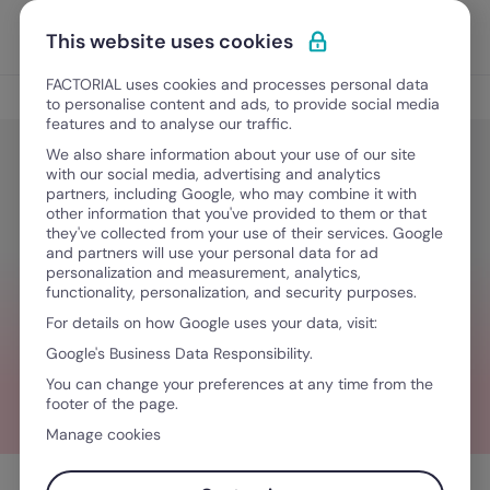
Ir al contenido
Abrir 
Pedir una demo
This website uses cookies
FACTORIAL uses cookies and processes personal data
Leyes laborales
to personalise content and ads, to provide social media
features and to analyse our traffic.
We also share information about your use of our site
with our social media, advertising and analytics
Leyes laborales
partners, including Google, who may combine it with
La sustitución patronal en
other information that you've provided to them or that
they've collected from your use of their services. Google
Colombia: guía legal según el CST y
and partners will use your personal data for ad
personalization and measurement, analytics,
la Ley 2466
functionality, personalization, and security purposes.
For details on how Google uses your data, visit:
Google's Business Data Responsibility.
July 9, 2026
·
8 minutos de lectura
You can change your preferences at any time from the
footer of the page.
Manage cookies
Tabla de contenidos