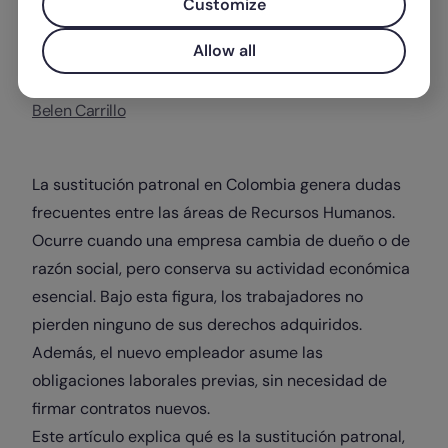
Customize
Allow all
Escrito por
Belen Carrillo
La sustitución patronal en Colombia genera dudas
frecuentes entre las áreas de Recursos Humanos.
Ocurre cuando una empresa cambia de dueño o de
razón social, pero conserva su actividad económica
esencial. Bajo esta figura, los trabajadores no
pierden ninguno de sus derechos adquiridos.
Además, el nuevo empleador asume las
obligaciones laborales previas, sin necesidad de
firmar contratos nuevos.
Este artículo explica qué es la sustitución patronal,