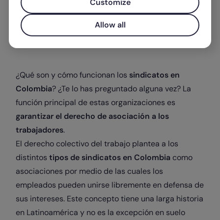
Customize
Allow all
Escrito por
Factorial
¿Qué son y cómo funcionan los
sindicatos en
Colombia
? ¿Te lo has preguntado alguna vez? La
función principal de estas organizaciones es
garantizar el derecho de asociación a los
trabajadores
.
El derecho colectivo del trabajo plantea a los
distintos
tipos de sindicatos en Colombia
como
asociaciones por medio de las cuales los
empleados pueden unirse libremente en defensa de
sus intereses. Este concepto tiene una larga historia
en Latinoamérica y no es la excepción en suelo