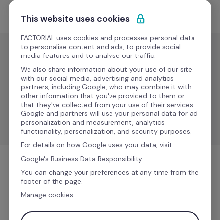
Ir al contenido
Empieza gratis
This website uses cookies
FACTORIAL uses cookies and processes personal data
to personalise content and ads, to provide social
media features and to analyse our traffic.
Gestión de nóminas
We also share information about your use of our site
Essepaghe
with our social media, advertising and analytics
partners, including Google, who may combine it with
Nuevo
other information that you've provided to them or
that they've collected from your use of their services.
Optimiza las operaciones de nómina y la gestión de 
Google and partners will use your personal data for ad
datos de RR.HH.
personalization and measurement, analytics,
functionality, personalization, and security purposes.
For details on how Google uses your data, visit:
Google's Business Data Responsibility.
Gestión de nóminas
You can change your preferences at any time from the
footer of the page.
Manage cookies
Más información