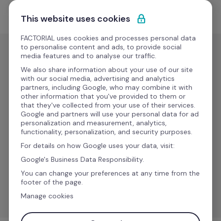
Ir al contenido
Empieza gratis
This website uses cookies
FACTORIAL uses cookies and processes personal data
to personalise content and ads, to provide social
media features and to analyse our traffic.
Gestión de
nóminas
We also share information about your use of our site
with our social media, advertising and analytics
DATEV 
partners, including Google, who may combine it with
other information that you've provided to them or
LODAS - 
that they've collected from your use of their services.
Google and partners will use your personal data for ad
Export 
personalization and measurement, analytics,
functionality, personalization, and security purposes.
new 
For details on how Google uses your data, visit:
hires
Google's Business Data Responsibility.
You can change your preferences at any time from the
Gestiona la exportación de datos del personal con 
footer of the page.
DATEV LODAS.
Manage cookies