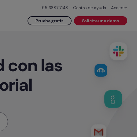
+55 3687 7148
Centro de ayuda
Acceder
Prueba gratis
Solicita una demo
con las 
orial