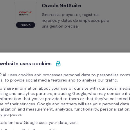
Oracle NetSuite
Sincroniza proyectos, registros 
horarios y datos de empleados para 
Nuevo
una gestión precisa.
 website uses cookies
IAL uses cookies and processes personal data to personalise cont
s, to provide social media features and to analyse our traffic.
o share information about your use of our site with our social media
ising and analytics partners, including Google, who may combine it 
information that you've provided to them or that they've collected
se of their services. Google and partners will use your personal data
alization and measurement, analytics, functionality, personalization
ty purposes.
tails on how Google uses your data, visit: