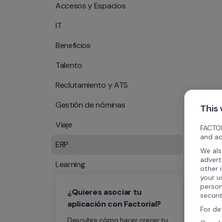
Accesos y Espacios
IT
Beneficios
Talento
Reclutamiento y ATS
Gestión de nóminas
This
Viaje
FACTOR
and ad
ERP
We als
advert
Learning
other 
your u
person
¿Quieres asociar tu 
securi
aplicación con Factorial?
For de
Descubre cómo hacer crecer tu 