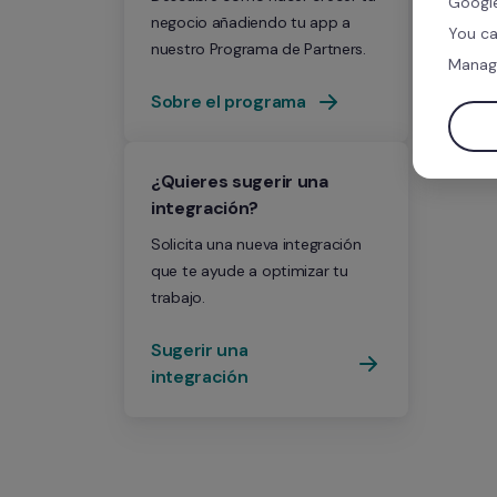
Google
negocio añadiendo tu app a 
You ca
nuestro Programa de Partners.
Manag
Sobre el programa
¿Quieres sugerir una 
integración?
Solicita una nueva integración 
que te ayude a optimizar tu 
trabajo.
Sugerir una 
integración