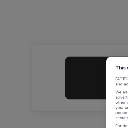
This
FACTOR
and ad
We als
advert
other 
your u
person
securi
For de