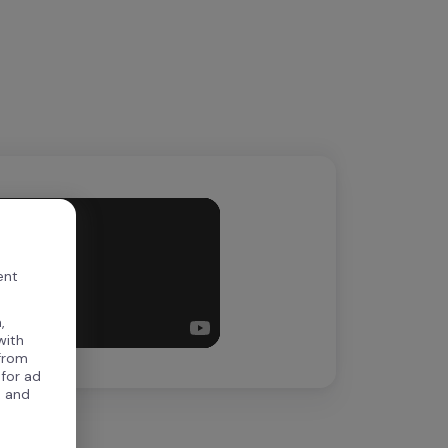
ent
,
with
 from
 for ad
, and