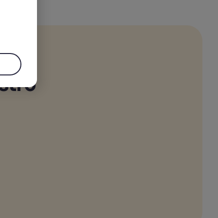
.
tro 