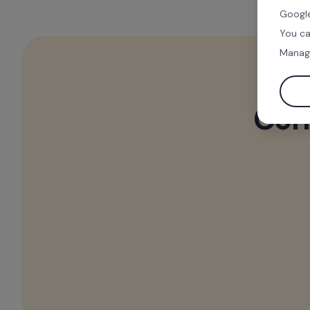
Google
You ca
Manag
Con