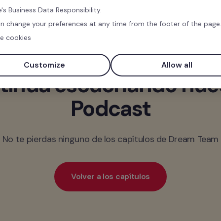
's Business Data Responsibility.
n change your preferences at any time from the footer of the page
e cookies
Customize
Allow all
tinúa escuchando nues
Podcast
No te pierdas ninguno de los capítulos de Dream Team
Volver a los capítulos