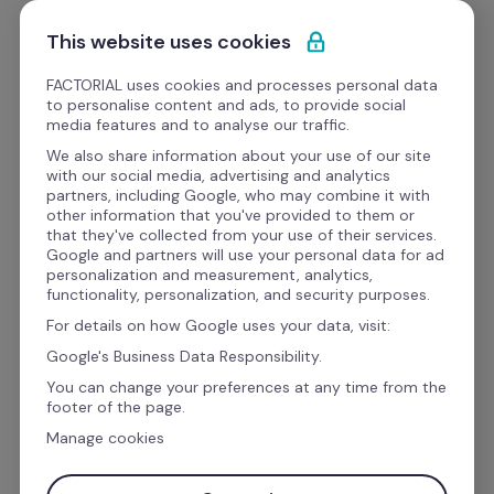
Ir al contenido
Empieza gratis
This website uses cookies
FACTORIAL uses cookies and processes personal data
to personalise content and ads, to provide social
media features and to analyse our traffic.
Inclusión y diversidad:
 el 
We also share information about your use of our site
with our social media, advertising and analytics
orden de los factores sí 
partners, including Google, who may combine it with
other information that you've provided to them or
influye
that they've collected from your use of their services.
Google and partners will use your personal data for ad
personalization and measurement, analytics,
functionality, personalization, and security purposes.
Alejandra Ríos es emprendedora, CEO de 
For details on how Google uses your data, visit:
Ambrosía centro culinario y Bok Ludoteca, 
Google's Business Data Responsibility.
también es la primera mujer lesbiana de Shark 
You can change your preferences at any time from the
Tank. A la hora de contar su historia no le gusta 
footer of the page.
andarse con rodeos: gracias a mostrarse tal y 
Manage cookies
como es ha conseguido llegar tan lejos. Ríos 