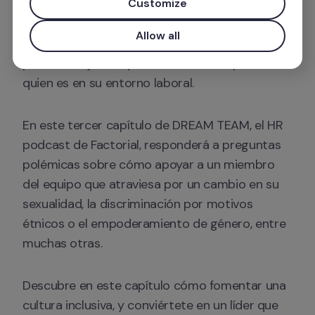
conoce a la perfección cómo enfrentar los 
Customize
nuevos desafíos para crear equipos fuertes y 
Allow all
exitosos aprovechando las fortalezas de cada 
persona, dejando que todo el mundo pueda ser 
quien es en su entorno laboral. 
En este tercer capítulo de DREAM TEAM, el HR 
podcast de Factorial, responderá a preguntas 
polémicas sobre cómo apoyar a un miembro 
del equipo que atraviesa por un cambio en su 
sexualidad, la discriminación por motivos 
étnicos o el empoderamiento de género, entre 
muchas otras. 
Descubre en este capítulo cómo fomentar una 
cultura inclusiva, y conviértete en un líder que 