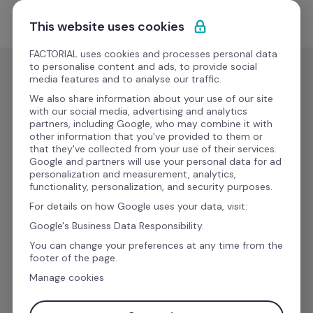
Ir al contenido
Empieza gratis
This website uses cookies
FACTORIAL uses cookies and processes personal data
to personalise content and ads, to provide social
media features and to analyse our traffic.
Crea tu portal de empleo 
We also share information about your use of our site
with our social media, advertising and analytics
y obtén el mejor talento
partners, including Google, who may combine it with
other information that you've provided to them or
that they've collected from your use of their services.
Google and partners will use your personal data for ad
Atrae el mejor capital humano y talento para tu 
personalization and measurement, analytics,
functionality, personalization, and security purposes.
empresa con tu propio portal de empleo en tu 
For details on how Google uses your data, visit:
empresa.
Google's Business Data Responsibility.
You can change your preferences at any time from the
footer of the page.
Email de trabajo
Manage cookies
Empieza gratis