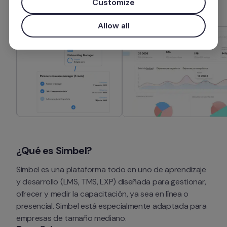
Customize
Allow all
¿Qué es Simbel?
Simbel es una plataforma todo en uno de aprendizaje 
y desarrollo (LMS, TMS, LXP) diseñada para gestionar, 
ofrecer y medir la capacitación, ya sea en línea o 
presencial. Simbel está especialmente adaptada para 
empresas de tamaño mediano.