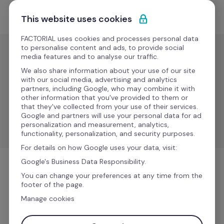
Ir al contenido
Empieza gratis
This website uses cookies
FACTORIAL uses cookies and processes personal data
to personalise content and ads, to provide social
media features and to analyse our traffic.
Learning
We also share information about your use of our site
Simbel
with our social media, advertising and analytics
partners, including Google, who may combine it with
other information that you've provided to them or
that they've collected from your use of their services.
Simplifica la sincronización de datos de empleados 
Google and partners will use your personal data for ad
entre Factorial y Simbel.
personalization and measurement, analytics,
functionality, personalization, and security purposes.
For details on how Google uses your data, visit:
Google's Business Data Responsibility.
Learning
You can change your preferences at any time from the
footer of the page.
Manage cookies
Más información