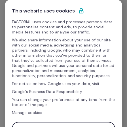
Ir al contenido
Empieza gratis
This website uses cookies
FACTORIAL uses cookies and processes personal data
to personalise content and ads, to provide social
media features and to analyse our traffic.
El software de recursos 
We also share information about your use of our site
with our social media, advertising and analytics
humanos y finanzas para 
partners, including Google, who may combine it with
other information that you've provided to them or
la gestión empresarial
that they've collected from your use of their services.
Google and partners will use your personal data for ad
personalization and measurement, analytics,
functionality, personalization, and security purposes.
Gestiona las vacaciones, ausencias, el talento, 
For details on how Google uses your data, visit:
las finanzas y la nómina con Factorial. El 
Google's Business Data Responsibility.
IA
software de gestión con 
 que automatiza 
You can change your preferences at any time from the
footer of the page.
las tareas administrativas para que puedas 
Manage cookies
centrarte en lo que realmente importa: las 
personas.