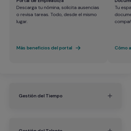
Portal de Empleado/a
Docume
Descarga tu nómina, solicita ausencias 
Tu espa
o revisa tareas. Todo, desde el mismo 
documen
lugar.
compañ
Más beneficios del portal
Cómo ac
Gestión del Tiempo
Gestión del Talento