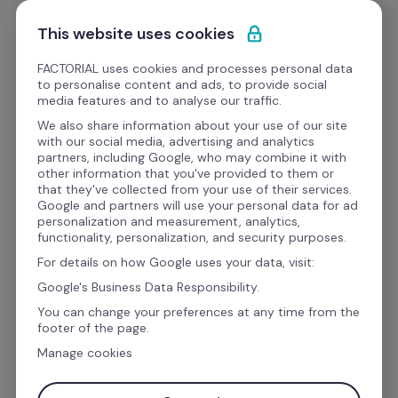
Ir al contenido
Empieza gratis
This website uses cookies
FACTORIAL uses cookies and processes personal data
to personalise content and ads, to provide social
media features and to analyse our traffic.
El software de recursos 
We also share information about your use of our site
with our social media, advertising and analytics
humanos y finanzas para 
partners, including Google, who may combine it with
other information that you've provided to them or
la gestión empresarial
that they've collected from your use of their services.
Google and partners will use your personal data for ad
personalization and measurement, analytics,
functionality, personalization, and security purposes.
Gestiona las vacaciones, ausencias, el talento, 
For details on how Google uses your data, visit:
las finanzas y la nómina con Factorial. El 
Google's Business Data Responsibility.
IA
software de gestión con 
 que automatiza 
You can change your preferences at any time from the
footer of the page.
las tareas administrativas para que puedas 
Manage cookies
centrarte en lo que realmente importa: las 
personas.