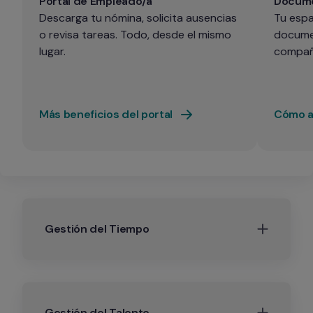
Portal de Empleado/a
Docume
Descarga tu nómina, solicita ausencias 
Tu espa
o revisa tareas. Todo, desde el mismo 
documen
lugar.
compañ
Más beneficios del portal
Cómo ac
Gestión del Tiempo
Gestión del Talento