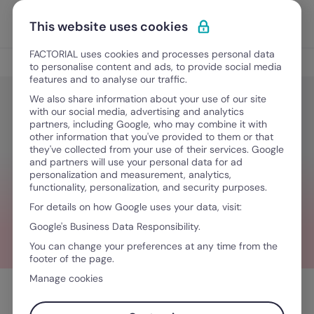
Ir al contenido
Abrir 
Pedir una demo
This website uses cookies
FACTORIAL uses cookies and processes personal data
Consejos
to personalise content and ads, to provide social media
features and to analyse our traffic.
We also share information about your use of our site
with our social media, advertising and analytics
Consejos
partners, including Google, who may combine it with
Diez formas de hacer tu empresa
other information that you've provided to them or that
they've collected from your use of their services. Google
más ecológica y sostenible
and partners will use your personal data for ad
personalization and measurement, analytics,
functionality, personalization, and security purposes.
For details on how Google uses your data, visit:
February 24, 2023
·
5 minutos de lectura
Google's Business Data Responsibility.
You can change your preferences at any time from the
footer of the page.
Manage cookies
Tabla de contenidos