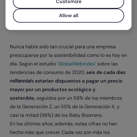
Customize
Allow all
Escrito por
Juanjo Villalba
Nunca había sido tan crucial para una empresa
preocuparse por la sostenibilidad como lo es hoy en
día. Según el estudio
´GlobalWebindex´
sobre las
tendencias de consumo de 2020,
seis de cada diez
millennial
s estarían dispuestos a pagar un precio
mayor por un productos ecológico y
sostenible,
seguidos por un 58% de los miembros
de la Generación Z, un 55% de la Generación X, y
casi la mitad (46%) de los Baby Boomers.
En los últimos años, además, estas cifras no han
hecho más que crecer. Cada vez son más los