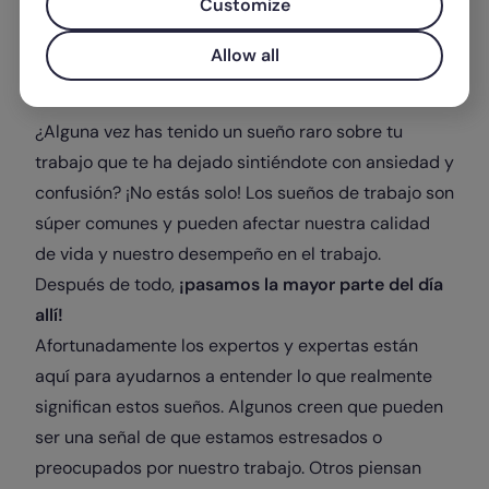
Customize
Escrito por
Diana Isabel Carreazo
Allow all
¿Alguna vez has tenido un sueño raro sobre tu
trabajo que te ha dejado sintiéndote con ansiedad y
confusión? ¡No estás solo! Los sueños de trabajo son
súper comunes y pueden afectar nuestra calidad
de vida y nuestro desempeño en el trabajo.
Después de todo,
¡pasamos la mayor parte del día
allí!
Afortunadamente los expertos y expertas están
aquí para ayudarnos a entender lo que realmente
significan estos sueños. Algunos creen que pueden
ser una señal de que estamos estresados o
preocupados por nuestro trabajo. Otros piensan