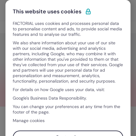
Ir al contenido
Abrir 
Pedir una demo
This website uses cookies
FACTORIAL uses cookies and processes personal data
Consejos
to personalise content and ads, to provide social media
features and to analyse our traffic.
We also share information about your use of our site
with our social media, advertising and analytics
Consejos
partners, including Google, who may combine it with
¿Qué significa soñar con el trabajo?
other information that you've provided to them or that
they've collected from your use of their services. Google
and partners will use your personal data for ad
personalization and measurement, analytics,
March 16, 2023
·
6 minutos de lectura
functionality, personalization, and security purposes.
For details on how Google uses your data, visit:
Google's Business Data Responsibility.
You can change your preferences at any time from the
footer of the page.
Tabla de contenidos
Manage cookies