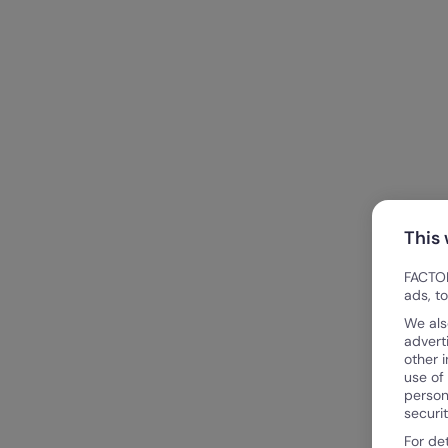
This
FACTOR
ads, t
We als
advert
other 
use of
person
securi
For de