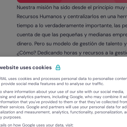
Nuestra misión ha sido desde el principio muy
Recursos Humanos y centralizarlos en una herr
tiempo a lo verdaderamente importante, las p
cuenta de que las pequeñas y medianas empre
dinero. Pero su modelo de gestión de talento 
¿Cómo? Dedicando horas y recursos a la gest
cálculo, papeles físicos y mails. Por lo que la o
 website uses cookies
ausencias y el seguimiento del fichaje se conv
IAL uses cookies and processes personal data to personalise conte
innecesariamente largos y burocráticos.
o provide social media features and to analyse our traffic.
Con Factorial queremos cambiar esta realidad
o share information about your use of our site with our social media,
ising and analytics partners, including Google, who may combine it wi
empresas de todas las herramientas que neces
information that you've provided to them or that they've collected fro
laboral actual. No solo para optimizar sus proc
 their services. Google and partners will use your personal data for ad
alization and measurement, analytics, functionality, personalization, 
sus equipos, y contar con gran valor competit
ty purposes.
De 70 a 7000 clientes
tails on how Google uses your data, visit: