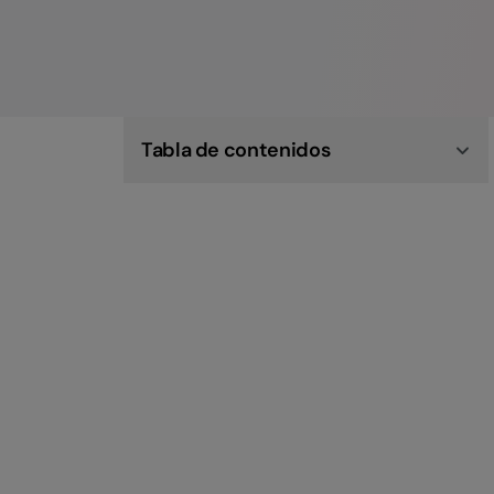
Tabla de contenidos
Poniendo el foco en las personas
De 70 a 7000 clientes
Sobre esta nueva ronda