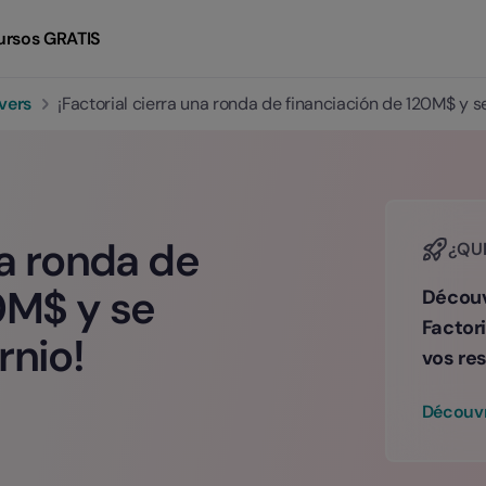
ursos GRATIS
vers
¡Factorial cierra una ronda de financiación de 120M$ y s
na ronda de
¿QUI
0M$ y se
Découv
Factori
rnio!
vos re
Découvr