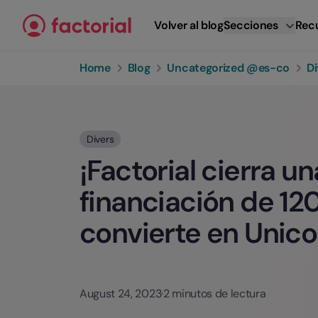
Ir al contenido
Volver al blog
Secciones
Rec
Home
Blog
Uncategorized @es-co
Di
Divers
¡Factorial cierra u
financiación de 12
convierte en Unico
August 24, 2023
·
2 minutos de lectura