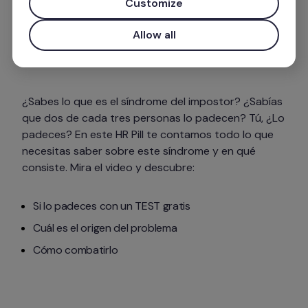
Customize
Allow all
¿Sabes lo que es el síndrome del impostor? ¿Sabías 
que dos de cada tres personas lo padecen? Tú, ¿Lo 
padeces? En este HR Pill te contamos todo lo que 
necesitas saber sobre este síndrome y en qué 
consiste. Mira el video y descubre:
Si lo padeces con un TEST gratis
Cuál es el origen del problema
Cómo combatirlo