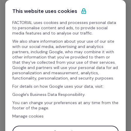
Ir al contenido
Empieza gratis
This website uses cookies
FACTORIAL uses cookies and processes personal data
to personalise content and ads, to provide social
Videos
media features and to analyse our traffic.
We also share information about your use of our site
with our social media, advertising and analytics
Desempeño del equipo
HR Pills
partners, including Google, who may combine it with
HR Pill: ¡Descubre qué es 
other information that you've provided to them or
that they've collected from your use of their services.
el síndrome del impostor 
Google and partners will use your personal data for ad
personalization and measurement, analytics,
y haz un TEST gratis!
functionality, personalization, and security purposes.
For details on how Google uses your data, visit:
Google's Business Data Responsibility.
You can change your preferences at any time from the
footer of the page.
Manage cookies