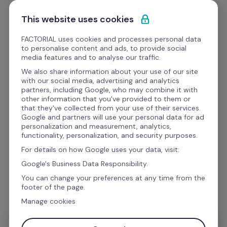
Ir al contenido
Empieza gratis
This website uses cookies
FACTORIAL uses cookies and processes personal data
to personalise content and ads, to provide social
media features and to analyse our traffic.
¿Te gustaría saber más 
We also share information about your use of our site
with our social media, advertising and analytics
sobre esta integración?
partners, including Google, who may combine it with
other information that you've provided to them or
that they've collected from your use of their services.
Google and partners will use your personal data for ad
Estás a un paso de aumentar tu productividad 
personalization and measurement, analytics,
functionality, personalization, and security purposes.
con las Integraciones de Factorial. Rellena el 
For details on how Google uses your data, visit:
formulario para poder enviarte toda la 
Google's Business Data Responsibility.
información sobre esta integración.
You can change your preferences at any time from the
footer of the page.
Manage cookies