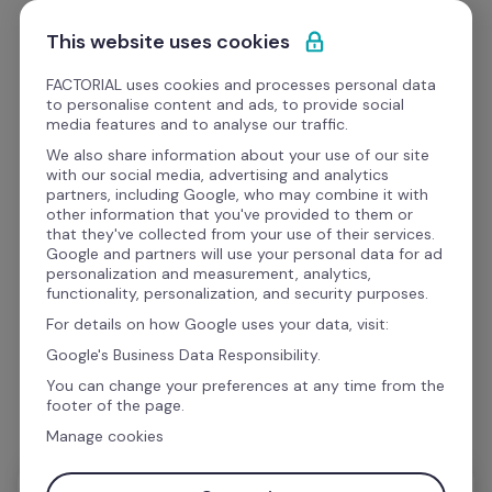
Ir al contenido
Empieza gratis
This website uses cookies
FACTORIAL uses cookies and processes personal data
to personalise content and ads, to provide social
media features and to analyse our traffic.
¿Te gustaría saber más 
We also share information about your use of our site
with our social media, advertising and analytics
sobre esta integración?
partners, including Google, who may combine it with
other information that you've provided to them or
that they've collected from your use of their services.
Google and partners will use your personal data for ad
Estás a un paso de aumentar tu productividad 
personalization and measurement, analytics,
functionality, personalization, and security purposes.
con las Integraciones de Factorial. Rellena el 
For details on how Google uses your data, visit:
formulario para poder enviarte toda la 
Google's Business Data Responsibility.
información sobre esta integración.
You can change your preferences at any time from the
footer of the page.
Manage cookies